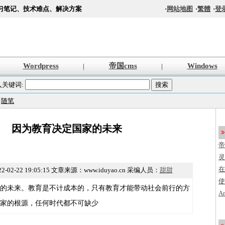
习笔记、技术难点、解决方案
·
网站地图
·
繁體
·
登
Wordpress
帝国cms
Windows
|
|
入关键词:
>
随笔
因为教育决定国家的未来
帝
s
灵
法
在
2-02-22 19:05:15
文章来源：www.iduyao.cn 采编人员：
甜甜
使
的未来。教育是不计成本的，只有教育才能带动社会前行的方
创
A
家的根源，任何时代都不可缺少
程
加
编