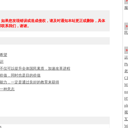
了
服
c
，如果您发现错误或造成侵权，请及时通知本站更正或删除，具体
部联系我们，谢谢。
民
希望
运
识
P
不仅可以提升全体国民素质，加速改革进程
老
价值，同时也是目的价值
C
能力，一定是通过良好的教育来获得
M
一种意志
no
H
ph
视
互
Wo
x