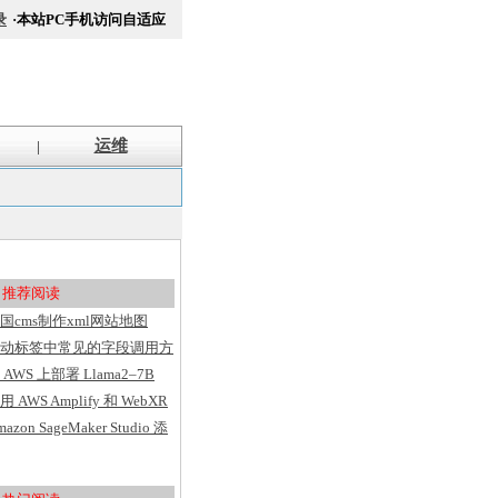
录
·本站PC手机访问自适应
运维
|
推荐阅读
国cms制作xml网站地图
itemap方法
动标签中常见的字段调用方
汇总
 AWS 上部署 Llama2–7B
用 AWS Amplify 和 WebXR
建具有用户洞察的 VR 应用
mazon SageMaker Studio 添
序
了基于 Web 的界面、代码
辑器、灵活的工作区并简化