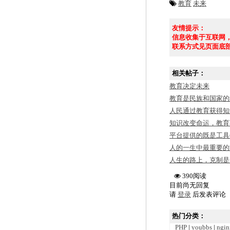
教育
未来
友情提示：
信息收集于互联网
联系方式见页面底
相关帖子：
教育决定未来
教育是民族和国家的
人民通过教育获得知
知识改变命运，教育
平台提供的既是工具
人的一生中最重要的
人生的路上，克制是
390阅读
目前尚无回复
请
登录
后发表评论
热门分类：
PHP
|
youbbs
|
ngin