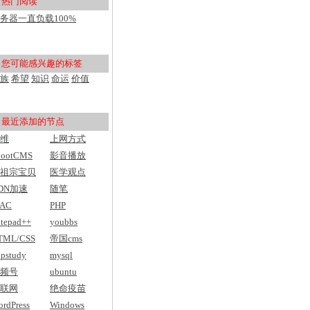
热门阅读
用户入门
务器一直负载100%
pu100%，然后网站打不开
您可能感兴趣的标签
族
希望
知识
命运
价值
最近添加的节点
维
上网方式
bootCMS
影音播放
祖宗宝贝
医学观点
DN加速
随笔
AC
PHP
tepad++
youbbs
TML/CSS
帝国cms
pstudy
mysql
频号
ubuntu
联网
绝命疫苗
rdPress
Windows