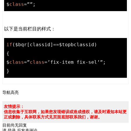
$
class
=””;
以下是当前栏目的样式：
if
($bqr[classid]==$topbclassid)

{

$
class
=”
class
=’fix-item fix-sel’”;

}
导航高亮
友情提示：
信息收集于互联网，如果您发现错误或造成侵权，请及时通知本站更
正或删除，具体联系方式见页面底部联系我们，谢谢。
目前尚无回复
请
登录
后发表评论