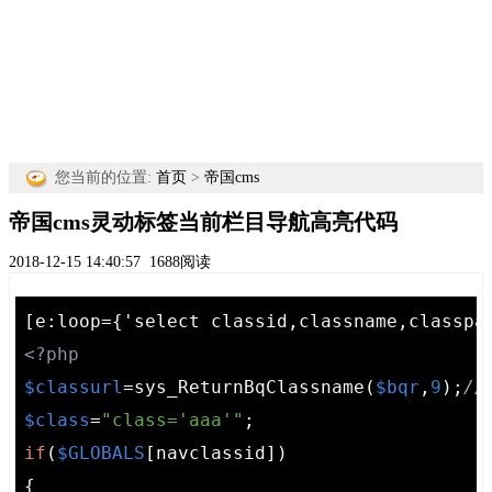
您当前的位置:
首页
>
帝国cms
帝国cms灵动标签当前栏目导航高亮代码
2018-12-15 14:40:57
1688阅读
<?php
$classurl
=sys_ReturnBqClassname(
$bqr
,
9
);
/
$class
=
"class='aaa'"
if
(
$GLOBALS
[navclassid])
