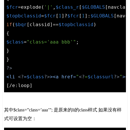
$fcr
=explode(
'|'
,
$class_r
[
$GLOBALS
$topbclassid
=
$fcr
[
1
]?
$fcr
[
1
]:
$GLOBALS
[navc
if
(
$bqr
[classid]==
$topbclassid
)

$class
=
"class='aaa bbb'"
;

}

?>
<
li
<?
=
$class
?>
>
<
a
href
=
"
<?
=
$classurl
?>
"
>
<
[/e:loop]
其中$class=”class=’aaa’”; 是原来的li的class样式 如果没有样
式可设置为空：