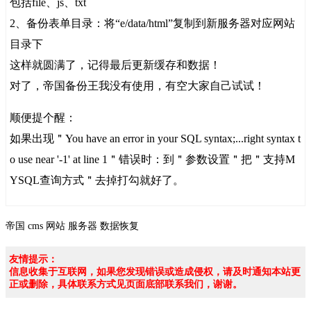
包括file、js、txt
2、备份表单目录：将“e/data/html”复制到新服务器对应网站
目录下
这样就圆满了，记得最后更新缓存和数据！
对了，帝国备份王我没有使用，有空大家自己试试！
顺便提个醒：
如果出现＂You have an error in your SQL syntax;...right syntax t
o use near '-1' at line 1＂错误时：到＂参数设置＂把＂支持M
YSQL查询方式＂去掉打勾就好了。
帝国
cms
网站
服务器
数据恢复
友情提示：
信息收集于互联网，如果您发现错误或造成侵权，请及时通知本站更
正或删除，具体联系方式见页面底部联系我们，谢谢。