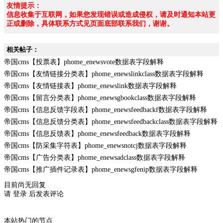
友情提示：
信息收集于互联网，如果您发现错误或造成侵权，请及时通知本站更
正或删除，具体联系方式见页面底部联系我们，谢谢。
相关帖子：
帝国cms【投票表】phome_enewsvote数据表字段解释
帝国cms【友情链接分类表】phome_enewslinkclass数据表字段解释
帝国cms【友情链接表】phome_enewslink数据表字段解释
帝国cms【留言分类表】phome_enewsgbookclass数据表字段解释
帝国cms【信息反馈字段表】phome_enewsfeedbackf数据表字段解释
帝国cms【信息反馈分类表】phome_enewsfeedbackclass数据表字段解释
帝国cms【信息反馈表】phome_enewsfeedback数据表字段解释
帝国cms【防采集字符表】phome_enewsnotcj数据表字段解释
帝国cms【广告分类表】phome_enewsadclass数据表字段解释
帝国cms【推广插件记录表】phome_enewsgfenip数据表字段解释
目前尚无回复
请
登录
后发表评论
本站热门的节点