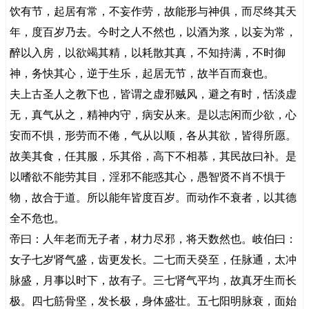
饮有节，起居有常，不妄作劳，故能形与神俱，而尽终其天
年，度百岁乃去。今时之人不然也，以酒为浆，以妄为常，
醉以入房，以欲竭其精，以耗散其真，不知持满，不时御
神，务快其心，逆于生乐，起居无节，故半百而衰也。
夫上古圣人之教下也，皆谓之虚邪贼风，避之有时，恬淡虚
无，真气从之，精神内守，病安从来。是以志闲而少欲，心
安而不惧，形劳而不倦，气从以顺，各从其欲，皆得所愿。
故美其食，任其服，乐其俗，高下不相慕，其民故曰补。是
以嗜欲不能劳其目，淫邪不能惑其心，愚智贤不肖不惧于
物，故合于道。所以能年皆度百岁。而动作不衰者，以其德
全不危也。
帝曰：人年老而无子者，材力尽邪，将天数然也。岐伯曰：
女子七岁肾气盛，齿更发长。二七而天癸至，任脉通，太冲
脉盛，月事以时下，故有子。三七肾气平均，故真牙生而长
极。四七筋骨坚，发长极，身体盛壮。五七阳明脉衰，面始