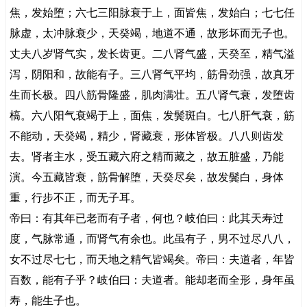
焦，发始堕；六七三阳脉衰于上，面皆焦，发始白；七七任
脉虚，太冲脉衰少，天癸竭，地道不通，故形坏而无子也。
丈夫八岁肾气实，发长齿更。二八肾气盛，天癸至，精气溢
泻，阴阳和，故能有子。三八肾气平均，筋骨劲强，故真牙
生而长极。四八筋骨隆盛，肌肉满壮。五八肾气衰，发堕齿
槁。六八阳气衰竭于上，面焦，发鬓斑白。七八肝气衰，筋
不能动，天癸竭，精少，肾藏衰，形体皆极。八八则齿发
去。肾者主水，受五藏六府之精而藏之，故五脏盛，乃能
演。今五藏皆衰，筋骨解堕，天癸尽矣，故发鬓白，身体
重，行步不正，而无子耳。
帝曰：有其年已老而有子者，何也？岐伯曰：此其天寿过
度，气脉常通，而肾气有余也。此虽有子，男不过尽八八，
女不过尽七七，而天地之精气皆竭矣。帝曰：夫道者，年皆
百数，能有子乎？岐伯曰：夫道者。能却老而全形，身年虽
寿，能生子也。