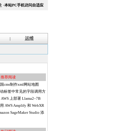
录
·本站PC手机访问自适应
运维
|
推荐阅读
国cms制作xml网站地图
itemap方法
动标签中常见的字段调用方
汇总
 AWS 上部署 Llama2–7B
用 AWS Amplify 和 WebXR
建具有用户洞察的 VR 应用
mazon SageMaker Studio 添
序
了基于 Web 的界面、代码
辑器、灵活的工作区并简化