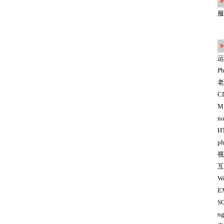
了
服
c
运
P
老
C
M
no
H
ph
视
互
Wo
E
S
ng