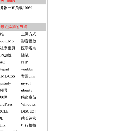
热门阅读
用户入门
务器一直负载100%
pu100%，然后网站打不开
最近添加的节点
维
上网方式
bootCMS
影音播放
祖宗宝贝
医学观点
DN加速
随笔
AC
PHP
tepad++
youbbs
TML/CSS
帝国cms
pstudy
mysql
频号
ubuntu
联网
绝命疫苗
rdPress
Windows
XCLE
DISCUZ!
QL
站长运营
inx
行行摄摄