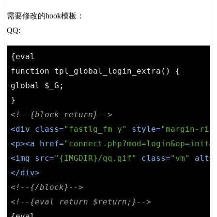
需要修改的hook模板：
QQ:
{eval

function tpl_global_login_extra() {

global $_G;

<!--{block return}-->
<
div
class
=
"fastlg_fm y"
style
=
"margin-rig
<
p
>
<
a
href
=
"connect.php?mod=login&op=init&
<
img
src
=
"{IMGDIR}/qq.gif"
class
=
"vm"
alt
=
</
div
>
<!--{/block}-->
<!--{eval return $return;}-->
{eval
