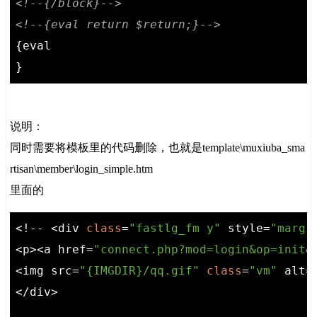
<!--{/block}-->
<!--{eval return $return;}-->
{eval

}
说明：
同时需要将模板里的代码删除，也就是template\muxiuba_sma
rtisan\member\login_simple.htm
里面的
<!-- <div 
class
=
"fastlg_fm y"
 style=
"margi
<p><a href=
"connect.php?mod=login&op=init&
<img src=
"{IMGDIR}/qq.gif"
class
=
"vm"
 alt=
</div>
