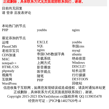
正或删除，具体联系方式见页面底部联系我们，谢谢。
目前尚无回复
请
登录
后发表评论
本站热门的节点
PHP
youbbs
nginx
最近添加的节点
EXCLE
youbbs
运维
SQL
帝国cms
PbootCMS
nginx
mysql
老祖宗宝贝
帝国CMS数据字典
ubuntu
CDN加速
车载系统
绝命疫苗
MAC
Windows
上网方式
notepad++
DISCUZ!
HTML/CSS
影音播放
站长运营
phpstudy
医学观点
视频号
行行摄摄
随笔
DESTOON
互联网
PHP
回收站
WordPress
信息收集于互联网，如果您发现错误或造成侵权，请及时通知本站更
正或删除，具体联系方式见页面底部联系我们，谢谢。
Copyright 2015-2023 IDuYao[iduyao.cn]版权所有 QQ:1139035478
经营许可证：
沪ICP备14027920号-4