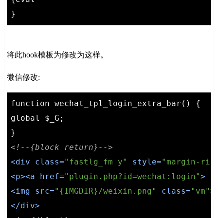
}
将此hook模板为修改为这样。
微信修改:
function wechat_tpl_login_extra_bar() {

global $_G;

<!--{block return}-->
<
div
class
=
"fastlg_fm y"
style
=
"margin-rig
<
p
>
<
a
href
=
"plugin.php?id=wechat:login"
>
<
img
src
=
"{IMGDIR}/weixin.png"
class
=
"vm"
>
</
div
>