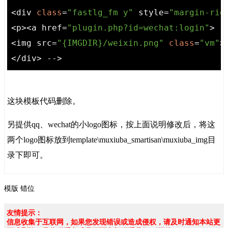
<div 
class
=
"fastlg_fm y"
 style=
"margin-rig
<p><a href=
"plugin.php?id=wechat:login"
>

<img src=
"{IMGDIR}/weixin.png"
class
=
"vm"
>
</div> -->
这块模板代码删除。
另提供qq、wechat的小logo图标，按上面说明修改后，将这
两个logo图标放到template\muxiuba_smartisan\muxiuba_img目
录下即可。
模版
错位
友情提示：
信息收集于互联网，如果您发现错误或造成侵权，请及时通知本站更