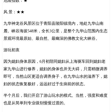
危险指数：★
风 景：★★
九华神龙谷风景区位于青阳县陵阳镇境内，地处九华山南
麓。峡谷海拔548米，全长3公里，是整个九华山范围内生态
景观环境最原始、最自然、最幽深的佛教文化大峡谷。
游玩初衷
因为媳妇身体原因，6月初陪同媳妇从上海驱车回到媳妇老
家九华山进行修养，媳妇的身体也并无大碍，只需稍微调养
即可，当然山区更适合调养身子，在九华山水的滋养下，媳
妇的状态恢复极好，远远好过于生病前的状态。
半个月后，我们开启了游山玩水的模式。当然，强度和难度
也是从简单到专业级别慢慢过渡的。