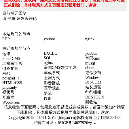
信息收集于互联网，如果您发现错误或造成侵权，请及时通知本站更
正或删除，具体联系方式见页面底部联系我们，谢谢。
目前尚无回复
请
登录
后发表评论
本站热门的节点
PHP
youbbs
nginx
最近添加的节点
EXCLE
youbbs
运维
SQL
帝国cms
PbootCMS
nginx
mysql
老祖宗宝贝
帝国CMS数据字典
ubuntu
CDN加速
车载系统
绝命疫苗
MAC
Windows
上网方式
notepad++
DISCUZ!
HTML/CSS
影音播放
站长运营
phpstudy
医学观点
视频号
行行摄摄
随笔
DESTOON
互联网
PHP
回收站
WordPress
信息收集于互联网，如果您发现错误或造成侵权，请及时通知本站更
正或删除，具体联系方式见页面底部联系我们，谢谢。
Copyright 2015-2023 IDuYao[iduyao.cn]版权所有 QQ:1139035478
经营许可证：
沪ICP备14027920号-4