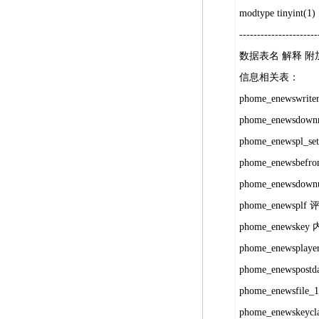
modtype tinyint
----------------------
数据表名 解释 附
信息相关表：
phome_enewswri
phome_enewsdo
phome_enewspl
phome_enewsbe
phome_enewsdo
phome_enewspl
phome_enewsk
phome_enewspla
phome_enewspo
phome_enewsf
phome_enewske