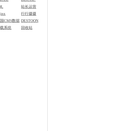
QL
站长运营
inx
行行摄摄
国CMS数据
DESTOON
典
载系统
回收站