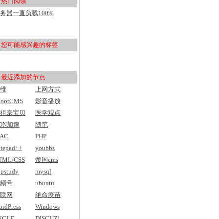
热门阅读
用户入门
务器一直负载100%
pu100%，然后网站打不开
您可能感兴趣的标签
最近添加的节点
维
上网方式
bootCMS
影音播放
祖宗宝贝
医学观点
DN加速
随笔
AC
PHP
tepad++
youbbs
TML/CSS
帝国cms
pstudy
mysql
频号
ubuntu
联网
绝命疫苗
rdPress
Windows
XCLE
DISCUZ!