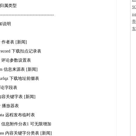
(1) 归属类型
S
ng
------------------------------------
帝
加说明
字
车
ter 作者表 [新闻]
wnrecord 下载扣点记录表
_set 评论参数设置表
from 信息来源表 [新闻]
wnurlqz 下载地址前缀表
f 评论字段表
ey 内容关键字表 [新闻]
yer 播放器表
stdata 远程发布临时表
ile_1 信息附件分表1 可无限增加
yclass 内容关键字分类表 [新闻]