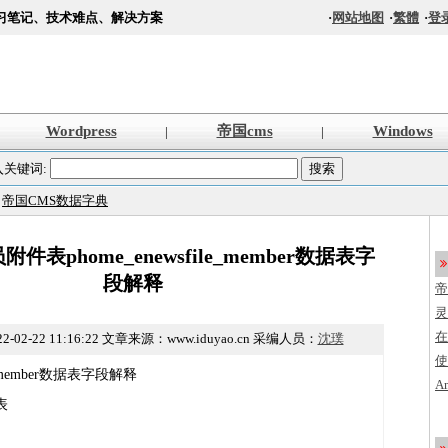
习笔记、技术难点、解决方案
·
网站地图
·
繁體
·
登
Wordpress
帝国cms
Windows
|
|
入关键词:
>
帝国CMS数据字典
件表phome_enewsfile_member数据表字
段解释
帝
s
灵
法
在
2-02-22 11:16:22
文章来源：www.iduyao.cn 采编人员：
沈璞
使
le_member数据表字段解释
创
A
表
程
加
编