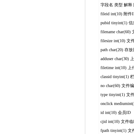
字段名 类型 解释
fileid int(10) 附件
pubid tinyint(1
filename char(60
filesize int(10)
path char(20)
adduser char(30
filetime int(1
classid tinyint(1)
no char(60) 文件
type tinyin
onclick mediumi
id int(10) 会员ID
cjid int(10) 
fpath tinyint