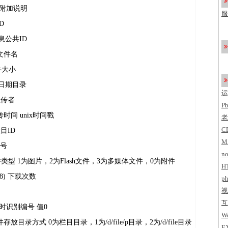
了
 附加说明
服
ID
c
) 信息公共ID
) 文件名
 文件大小
 存放日期目录
运
) 上传者
P
0) 上传时间 unix时间戳
老
C
 栏目ID
M
编号
no
t(1) 文件类型 1为图片，2为Flash文件，3为多媒体文件，0为附件
H
nt(8) 下载次数
ph
视
互
文件临时识别编号 值0
Wo
(1) 文件存放目录方式 0为栏目目录，1为/d/file/p目录，2为/d/file目录
E