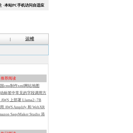
录
·本站PC手机访问自适应
运维
|
推荐阅读
国cms制作xml网站地图
itemap方法
动标签中常见的字段调用方
汇总
 AWS 上部署 Llama2–7B
用 AWS Amplify 和 WebXR
建具有用户洞察的 VR 应用
mazon SageMaker Studio 添
序
了基于 Web 的界面、代码
辑器、灵活的工作区并简化