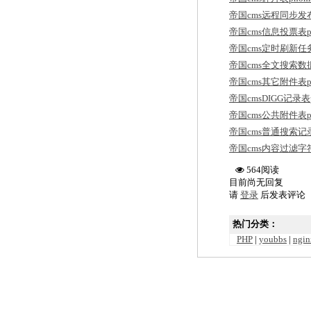
帝国cms远程同步发布表p
帝国cms信息投票表pho
帝国cms定时刷新任务
帝国cms全文搜索数据表p
帝国cms其它附件表pho
帝国cmsDIGG记录表p
帝国cms公共附件表pho
帝国cms普通搜索记录表
帝国cms内容过滤字符表
564阅读
目前尚无回复
请
登录
后发表评论
热门分类：
PHP
|
youbbs
|
ngin