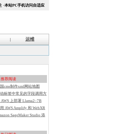
录
·本站PC手机访问自适应
运维
|
推荐阅读
国cms制作xml网站地图
itemap方法
动标签中常见的字段调用方
汇总
 AWS 上部署 Llama2–7B
用 AWS Amplify 和 WebXR
建具有用户洞察的 VR 应用
mazon SageMaker Studio 添
序
了基于 Web 的界面、代码
辑器、灵活的工作区并简化