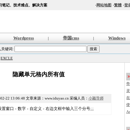
习笔记、技术难点、解决方案
·
网站地图
·
繁體
·
登
Wordpress
帝国cms
Windows
|
|
入关键词:
>
EXCLE
隐藏单元格内所有值
帝
s
灵
法
在
02-22 13:06:48
文章来源：www.iduyao.cn 采编人员：
小颖导师
使
设置窗口 - 数字 - 自定义 - 右边文框中输入三个分号;;;
创
A
程
加
编