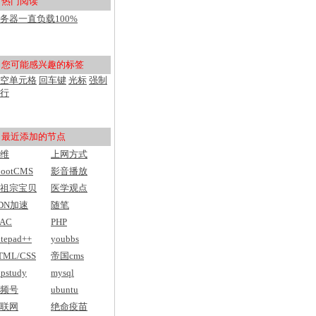
热门阅读
用户入门
务器一直负载100%
pu100%，然后网站打不开
您可能感兴趣的标签
空单元格
回车键
光标
强制
行
最近添加的节点
维
上网方式
bootCMS
影音播放
祖宗宝贝
医学观点
DN加速
随笔
AC
PHP
tepad++
youbbs
TML/CSS
帝国cms
pstudy
mysql
频号
ubuntu
联网
绝命疫苗