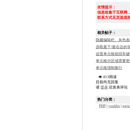
友情提示：
信息收集于互联网
联系方式见页面底
相关帖子：
隐藏编辑栏、灰色表
选取最下/最右边的
设置单元格按回车键
单元格分区域需要密
单元格强制换行
413阅读
目前尚无回复
请
登录
后发表评论
热门分类：
PHP
|
youbbs
|
ngin