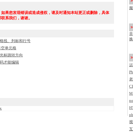
了
服
，如果您发现错误或造成侵权，请及时通知本站更正或删除，具体
c
部联系我们，谢谢。
非
换
格线、列标和行号
非空单元格
光标跳转方向
码才能编辑
运
P
老
C
M
no
H
x
ph
视
互