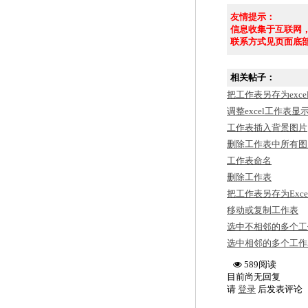
友情提示：
信息收集于互联网
联系方式见页面底
相关帖子：
把工作表另存为exce
调整excel工作表显
工作表插入背景图片
删除工作表中所有图
工作表命名
删除工作表
把工作表另存为Exce
移动或复制工作表
选中不相邻的多个工
选中相邻的多个工作
589阅读
目前尚无回复
请
登录
后发表评论