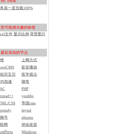
热门阅读
用户入门
务器一直负载100%
pu100%，然后网站打不开
您可能感兴趣的标签
xcel文件
显示比例
背景图片
最近添加的节点
维
上网方式
bootCMS
影音播放
祖宗宝贝
医学观点
DN加速
随笔
AC
PHP
tepad++
youbbs
TML/CSS
帝国cms
pstudy
mysql
频号
ubuntu
联网
绝命疫苗
rdPress
Windows