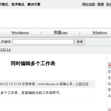
习笔记、技术难点、解决方案
·
网站地图
·
繁體
·
登
Wordpress
帝国cms
Windows
|
|
入关键词:
>
EXCLE
同时编辑多个工作表
帝
s
灵
法
在
02-22 13:17:54
文章来源：www.iduyao.cn 采编人员：
小颖导师
使
ft键选取多个工作表，直接编辑当前工作表即可。
创
A
程
加
编