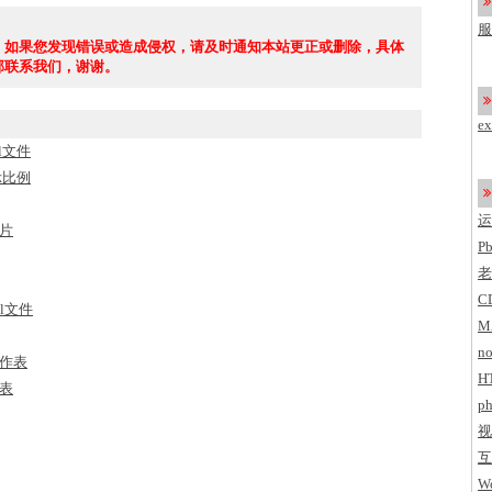
了
服
，如果您发现错误或造成侵权，请及时通知本站更正或删除，具体
c
部联系我们，谢谢。
e
l文件
示比例
运
片
P
老
C
l文件
M
no
作表
H
表
ph
视
互
Wo