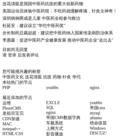
连花清瘟是我国中医药抗疫的重大创新药物
美国运动员体验中医药馆：不吃药就缓解疼痛，针灸太神奇！
深圳病例两成是儿童 中医药全程参与救治
杜延安：建议设立“华佗中医药奖”
步长制药总裁赵超：建议把中医药纳入国家传染病防治体系
李惠森：促进中医药产业健康发展 推动中医药企业“走出去”
目前尚无回复
请
登录
后发表评论
您可能感兴趣的标签
中医药文化
连花清瘟
抗疫
药物
针灸
华佗
本站热门的节点
PHP
youbbs
nginx
最近添加的节点
EXCLE
youbbs
运维
SQL
帝国cms
PbootCMS
nginx
mysql
老祖宗宝贝
帝国CMS数据字典
ubuntu
CDN加速
车载系统
绝命疫苗
MAC
Windows
上网方式
notepad++
DISCUZ!
HTML/CSS
影音播放