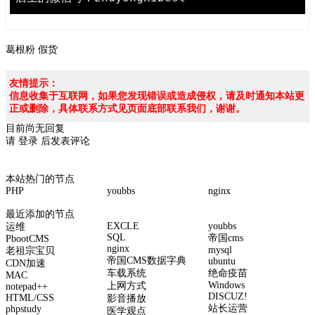
葛根粉
假货
友情提示：
信息收集于互联网，如果您发现错误或造成侵权，请及时通知本站更
正或删除，具体联系方式见页面底部联系我们，谢谢。
目前尚无回复
请
登录
后发表评论
本站热门的节点
PHP
youbbs
nginx
最近添加的节点
EXCLE
youbbs
运维
SQL
帝国cms
PbootCMS
nginx
mysql
老祖宗宝贝
帝国CMS数据字典
ubuntu
CDN加速
车载系统
绝命疫苗
MAC
Windows
上网方式
notepad++
DISCUZ!
HTML/CSS
影音播放
站长运营
phpstudy
医学观点