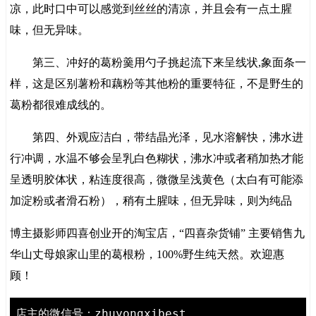
凉，此时口中可以感觉到丝丝的清凉，并且会有一点土腥
味，但无异味。
第三、冲好的葛粉羹用勺子挑起流下来呈线状,象面条一
样，这是区别薯粉和藕粉等其他粉的重要特征，不是野生的
葛粉都很难成线的。
第四、外观应洁白，带结晶光泽，见水溶解快，沸水进
行冲调，水温不够会呈乳白色糊状，沸水冲或者稍加热才能
呈透明胶体状，粘连度很高，微微呈浅黄色（太白有可能添
加淀粉或者滑石粉），稍有土腥味，但无异味，则为纯品
博主摄影师四喜创业开的淘宝店，“四喜杂货铺” 主要销售九
华山丈母娘家山里的葛根粉，100%野生纯天然。欢迎惠
顾！
店主的微信号：zhuyongxibest