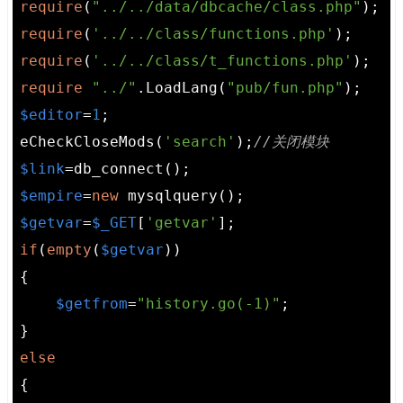
require
(
"../../data/dbcache/class.php"
require
(
'../../class/functions.php'
require
(
'../../class/t_functions.php'
require
"../"
.LoadLang(
"pub/fun.php"
$editor
=
1
;

eCheckCloseMods(
'search'
);
//关闭模块
$link
$empire
=
new
$getvar
=
$_GET
[
'getvar'
if
(
empty
(
$getvar
))

{

$getfrom
=
"history.go(-1)"
;

else
{
