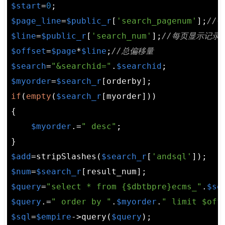
$start
=
0
$page_line
=
$public_r
[
'search_pagenum'
];
//
$line
=
$public_r
[
'search_num'
];
//每页显示记录
$offset
=
$page
*
$line
;
//总偏移量
$search
=
"&searchid="
.
$searchid
$myorder
=
$search_r
if
(
empty
(
$search_r
[myorder]))

{

$myorder
.=
" desc"
;

$add
=stripSlashes(
$search_r
[
'andsql'
$num
=
$search_r
$query
=
"select * from {$dbtbpre}ecms_"
.
$se
$query
.=
" order by "
.
$myorder
.
" limit $off
$sql
=
$empire
->query(
$query