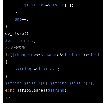
$listtext
=
$list_r
[
1
];

    }

$no
++;

}

$empire
=
null
//多余数据
if
(
$changerow
<=
$rownum
&&
$listtext
<>
$list_r
{

$string
.=
$listtext
;

$string
=
$list_r
[
0
].
$string
.
$list_r
[
2
echo
 stripSlashes(
$string
?>