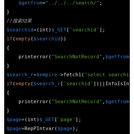
$getfrom
=
"../../../search/"
;

//搜索结果
$searchid
=(int)
$_GET
[
'searchid'
if
(
empty
(
$searchid
))

{

    printerror(
"SearchNotRecord"
,
$getfrom
,
$search_r
=
$empire
->fetch1(
"select searchid
if
(
empty
(
$search_r
[
'searchid'
])||InfoIsInT
{

    printerror(
"SearchNotRecord"
,
$getfrom
,
$page
=(int)
$_GET
[
'page'
$page
=RepPIntvar(
$page