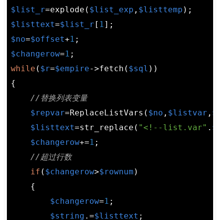
$list_r
=explode(
$list_exp
,
$listtemp
$listtext
=
$list_r
[
1
$no
=
$offset
+
1
$changerow
=
1
while
(
$r
=
$empire
->fetch(
$sql
))

{

//替换列表变量
$repvar
=ReplaceListVars(
$no
,
$listvar
,
$
$listtext
=str_replace(
"<!--list.var"
.
$
$changerow
+=
1
;

//超过行数
if
(
$changerow
>
$rownum
)

    {

$changerow
=
1
;

$string
.=
$listtext
;
