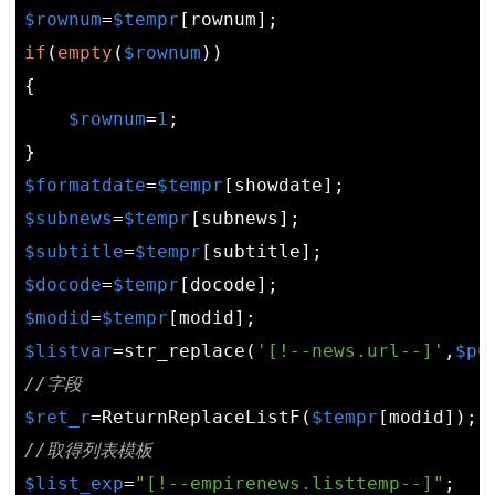
$rownum
=
$tempr
if
(
empty
(
$rownum
))

{

$rownum
=
1
;

$formatdate
=
$tempr
$subnews
=
$tempr
$subtitle
=
$tempr
$docode
=
$tempr
$modid
=
$tempr
$listvar
=str_replace(
'[!--news.url--]'
,
$pu
//字段
$ret_r
=ReturnReplaceListF(
$tempr
//取得列表模板
$list_exp
=
"[!--empirenews.listtemp--]"