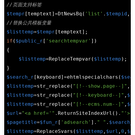
//页面支持标签
$tempr
[temptext]=DtNewsBq(
'list'
.
$tempid
,
$
//替换公共模板变量
$listtemp
=
$tempr
if
(
$public_r
[
'searchtempvar'
])

{

$listtemp
=ReplaceTempvar(
$listtemp
);

$search_r
[keyboard]=ehtmlspecialchars(
$sea
$listtemp
=str_replace(
"[!--show.page--]"
,
$
$listtemp
=str_replace(
"[!--keyboard--]"
,
$s
$listtemp
=str_replace(
"[!--ecms.num--]"
,
$n
$url
=
"<a href='"
.ReturnSiteIndexUrl().
"'>"
$pagetitle
=
$fun_r
[
'adsearch'
].
" "
.
$search_
$listtemp
=ReplaceSvars(
$listtemp
,
$url
,
0
,
$p