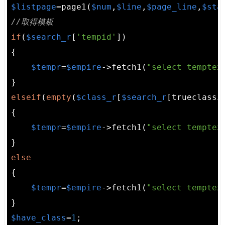
$listpage
=page1(
$num
,
$line
,
$page_line
,
$sta
//取得模板
if
(
$search_r
[
'tempid'
])

{

$tempr
=
$empire
->fetch1(
"select temptex
elseif
(
empty
(
$class_r
[
$search_r
[trueclassi
{

$tempr
=
$empire
->fetch1(
"select temptex
else
{

$tempr
=
$empire
->fetch1(
"select temptex
$have_class
=
1