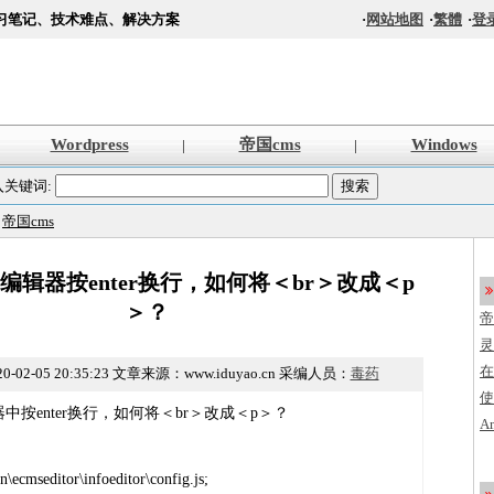
习笔记、技术难点、解决方案
·
网站地图
·
繁體
·
登
Wordpress
帝国cms
Windows
|
|
入关键词:
>
帝国cms
.5编辑器按enter换行，如何将＜br＞改成＜p
＞？
帝
s
灵
法
在
0-02-05 20:35:23
文章来源：www.iduyao.cn 采编人员：
毒药
使
器中按enter换行，如何将＜br＞改成＜p＞？
创
A
程
加
编
seditor\infoeditor\config.js;