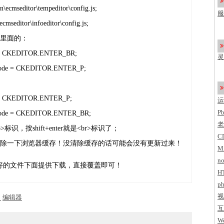
了
mseditor\tempeditor\config.js;
服
editor\infoeditor\config.js;
c
里面的：
e = CKEDITOR.ENTER_BR;
灵
rMode = CKEDITOR.ENTER_P;
e = CKEDITOR.ENTER_P;
运
P
rMode = CKEDITOR.ENTER_BR;
老
>标识，按shift+enter就是<br>标识了；
C
除一下浏览器缓存！没清除缓存的话可能会没有更新过来！
M
no
改好的文件下面提供下载，直接覆盖即可！
H
ph
视
＞
编辑器
互
Wo