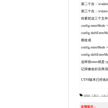
第二个在：\e\admin\ec
第三个在：\e\data\ecms
你要把这三个文件
config.enterMod
config.shiftEnte
都改成
config.enterMod
config.shiftEnte
这样按enter就是<p
记得修改好后再清
UTF8版本已经
enter
＜br＞
＜p
友情提示：