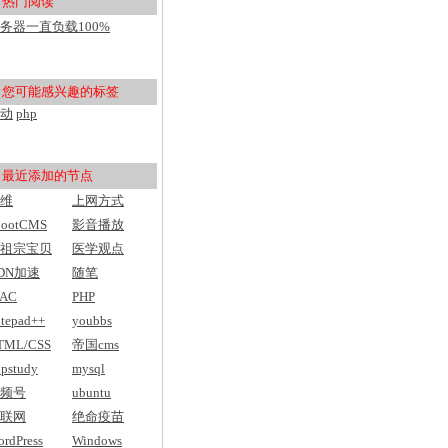
热门阅读
用户入门
务器一直负载100%
pu100%，然后网站打不开
您可能感兴趣的标签
动
php
最近添加的节点
维
上网方式
bootCMS
影音播放
祖宗宝贝
医学观点
DN加速
随笔
AC
PHP
tepad++
youbbs
TML/CSS
帝国cms
pstudy
mysql
频号
ubuntu
联网
绝命疫苗
rdPress
Windows