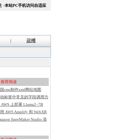
录
·本站PC手机访问自适应
运维
|
推荐阅读
国cms制作xml网站地图
itemap方法
动标签中常见的字段调用方
汇总
 AWS 上部署 Llama2–7B
用 AWS Amplify 和 WebXR
建具有用户洞察的 VR 应用
mazon SageMaker Studio 添
序
了基于 Web 的界面、代码
辑器、灵活的工作区并简化