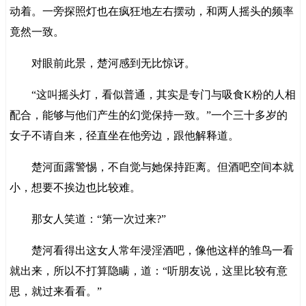
动着。一旁探照灯也在疯狂地左右摆动，和两人摇头的频率
竟然一致。
对眼前此景，楚河感到无比惊讶。
“这叫摇头灯，看似普通，其实是专门与吸食K粉的人相
配合，能够与他们产生的幻觉保持一致。”一个三十多岁的
女子不请自来，径直坐在他旁边，跟他解释道。
楚河面露警惕，不自觉与她保持距离。但酒吧空间本就
小，想要不挨边也比较难。
那女人笑道：“第一次过来?”
楚河看得出这女人常年浸淫酒吧，像他这样的雏鸟一看
就出来，所以不打算隐瞒，道：“听朋友说，这里比较有意
思，就过来看看。”