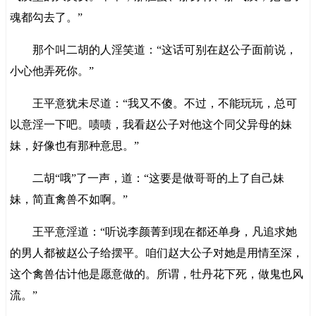
魂都勾去了。”
那个叫二胡的人淫笑道：“这话可别在赵公子面前说，
小心他弄死你。”
王平意犹未尽道：“我又不傻。不过，不能玩玩，总可
以意淫一下吧。啧啧，我看赵公子对他这个同父异母的妹
妹，好像也有那种意思。”
二胡“哦”了一声，道：“这要是做哥哥的上了自己妹
妹，简直禽兽不如啊。”
王平意淫道：“听说李颜菁到现在都还单身，凡追求她
的男人都被赵公子给摆平。咱们赵大公子对她是用情至深，
这个禽兽估计他是愿意做的。所谓，牡丹花下死，做鬼也风
流。”