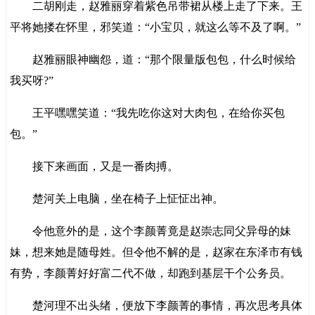
二胡刚走，赵雅丽穿着紫色吊带裙从楼上走了下来。王
平将她搂在怀里，邪笑道：“小宝贝，就这么等不及了啊。”
赵雅丽眼神幽怨，道：“那个限量版包包，什么时候给
我买呀?”
王平嘿嘿笑道：“我先吃你这对大肉包，在给你买包
包。”
接下来画面，又是一番肉搏。
楚河关上电脑，坐在椅子上怔怔出神。
令他意外的是，这个李颜菁竟是赵崇志同父异母的妹
妹，想来她是随母姓。但令他不解的是，赵家在东泽市有钱
有势，李颜菁好好富二代不做，却跑到基层干个公务员。
楚河理不出头绪，便放下李颜菁的事情，再次思考具体