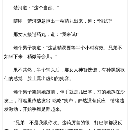
楚河道：“这个当然。”
随即，楚河随意抠出一粒药丸出来，道：“谁试?”
那女人接过药丸，道：“我来试!”
矮个男子笑道：“这蓝精灵要等半个小时有效。兄弟不
如坐下来，稍微等会儿。”
果不其然，半个钟头后，那女人神智恍惚，有种飘飘欲
仙的感觉，脸上露出虚幻的笑容。
矮个男子凑到她跟前，伸手就是几巴掌，打的她趴在沙
发上，可嘴里依然发出“咯咯”笑声，俨然没有反应，情绪越
发激动，开始手舞足蹈起来。
“兄弟，不是我跟你吹。这药厉害的很，打巴掌都没反