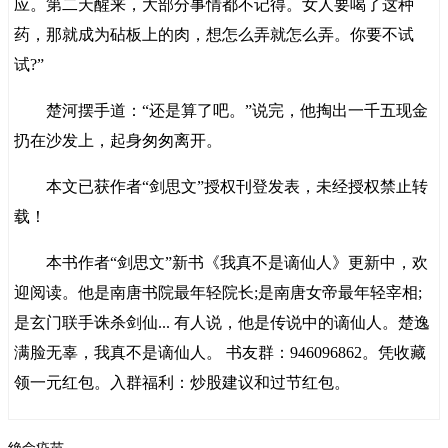
应。第二天醒来，大部分事情都不记得。女人要喝了这种
药，那就成为砧板上的肉，想怎么弄就怎么弄。你要不试
试?”
楚河摆手道：“还是算了吧。”说完，他掏出一千五现金
扔在沙发上，起身匆匆离开。
本文已获作者“剑思文”授权刊登发表，未经授权禁止转
载！
本书作者“剑思文”新书《我真不是谪仙人》更新中，欢
迎阅读。他是南唐书院最年轻院长;是南唐女帝最年轻宰相;
是玄门联手诛杀剑仙... 有人说，他是传说中的谪仙人。楚逸
满脸无辜，我真不是谪仙人。 书友群：946096862。凭收藏
领一元红包。入群福利：炒股建议和过节红包。