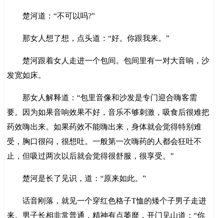
楚河道：“不可以吗?”
那女人想了想，点头道：“好。你跟我来。”
楚河跟着女人走进一个包间。包间里有一对大音响，沙
发宽如床。
那女人解释道：“包里音像和沙发是专门迎合嗨客需
要。因为如果音响效果不好，音乐不够刺激，吸食后很难把
药效嗨出来。如果药效不能嗨出来，身体就会觉得特别难
受，胸口很闷，很想吐。一般第一次嗨药的人都会狂吐不
止，但吸过两次以后就会觉得很舒服，很享受。”
楚河是长了见识，道：“原来如此。”
话音刚落，就见一个穿红色格子T恤的矮个子男子走进
来。男子长相非常普通，精神有点萎靡，开门见山道：“你