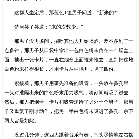
这群人坐定后，那蓝色T恤男子问道：“新来的?”
楚河笑了笑道：“来的次数少。”
那男子没再多问，招呼其他人开始喝酒。差不多到了十
点多钟，那男子从口袋中拿出一包白色粉末倒在一个烟盒上
面，抽出一张卡片，一直在烟盒上面推来推去，直到把这堆
白色粉末拉得很长，才用卡片从中隔开，隔了四份。
紧接着，那男子用事先准备的吸管，一头放在鼻孔里，
一头对准隔出来的白色粉末用力吸气，顷刻间就吸了进去。
然后，那人把烟盒、卡片和吸管递给了另外一个男子。那男
子又重复了刚才动作，把另一半白色粉末吸进了鼻孔，余下
两人皆是如此。
没过几分钟，这四人跟着音乐节奏，把头尽情地左右摆