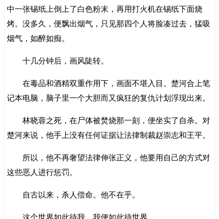
中一张锡纸上倒上了白色粉末，再用打火机在锡纸下面烧
烤。没多久，便飘出烟气，只见那四个人将脸凑过去，猛吸
烟气，如醉如痴。
十几分钟后，画风陡转。
在毒品和酒精双重作用下，画面不堪入目。楚河合上笔
记本电脑，脑子里一个大胆而又疯狂的复仇计划浮现出来。
林晓蓉之死，在尸体被焚烧那一刻，便坐实了自杀。对
楚河来说，他手上没有任何证据让法律制裁赵崇志和王平。
所以，他不再奢望法律伸张正义，他要用自己的方式对
这些恶人进行惩罚。
自古以来，杀人偿命。他不在乎。
这个世界如此待我，我便如此待世界。