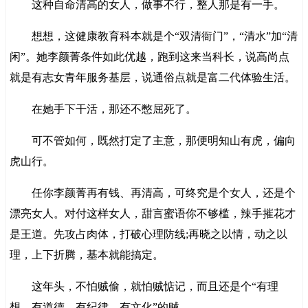
这种自命清高的女人，做事不行，整人那是有一手。
想想，这健康教育科本就是个“双清衙门”，“清水”加“清
闲”。她李颜菁条件如此优越，跑到这来当科长，说高尚点
就是有志女青年服务基层，说通俗点就是富二代体验生活。
在她手下干活，那还不憋屈死了。
可不管如何，既然打定了主意，那便明知山有虎，偏向
虎山行。
任你李颜菁再有钱、再清高，可终究是个女人，还是个
漂亮女人。对付这样女人，甜言蜜语你不够槛，辣手摧花才
是王道。先攻占肉体，打破心理防线;再晓之以情，动之以
理，上下折腾，基本就能搞定。
这年头，不怕贼偷，就怕贼惦记，而且还是个“有理
想、有道德、有纪律、有文化”的贼。