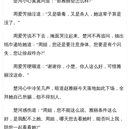
楚河小心翼翼问道：“那雅丽会怎么样?”
周爱芳抽泣道：“又是吸毒，又是杀人，她这辈子算是
没了。”
周爱芳说不下去，掩面哭泣起来。楚河不再追问，抽出
纸巾递给她道：“周姐，您还是要注意身体。您要是有个闪
失，您让徐叔咋办?”
周爱芳哽咽道：“谢谢你，小楚。你人这么好，可惜雅
丽没这命。”
楚河心中冷笑几声，暗道赵雅丽今天落地如此下场，全
拜她自己所赐，怨不得别人。
楚河感伤道：“周姐，您不能这么说。雅丽条件这么
好，是我配不上她。周姐，哪天您去看她时，能否叫上我，
陪您一起看看她?”