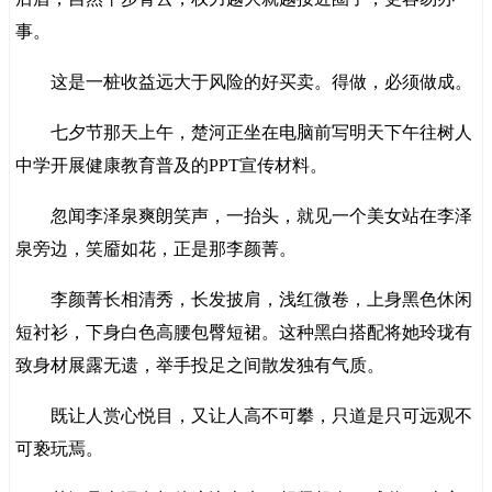
事。
这是一桩收益远大于风险的好买卖。得做，必须做成。
七夕节那天上午，楚河正坐在电脑前写明天下午往树人
中学开展健康教育普及的PPT宣传材料。
忽闻李泽泉爽朗笑声，一抬头，就见一个美女站在李泽
泉旁边，笑靥如花，正是那李颜菁。
李颜菁长相清秀，长发披肩，浅红微卷，上身黑色休闲
短衬衫，下身白色高腰包臀短裙。这种黑白搭配将她玲珑有
致身材展露无遗，举手投足之间散发独有气质。
既让人赏心悦目，又让人高不可攀，只道是只可远观不
可亵玩焉。