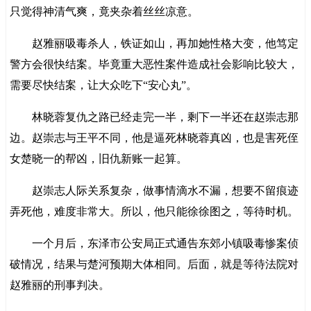
只觉得神清气爽，竟夹杂着丝丝凉意。
赵雅丽吸毒杀人，铁证如山，再加她性格大变，他笃定
警方会很快结案。毕竟重大恶性案件造成社会影响比较大，
需要尽快结案，让大众吃下“安心丸”。
林晓蓉复仇之路已经走完一半，剩下一半还在赵崇志那
边。赵崇志与王平不同，他是逼死林晓蓉真凶，也是害死侄
女楚晓一的帮凶，旧仇新账一起算。
赵崇志人际关系复杂，做事情滴水不漏，想要不留痕迹
弄死他，难度非常大。所以，他只能徐徐图之，等待时机。
一个月后，东泽市公安局正式通告东郊小镇吸毒惨案侦
破情况，结果与楚河预期大体相同。后面，就是等待法院对
赵雅丽的刑事判决。