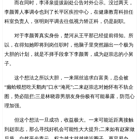
而在同时，李泽泉提拔副处公告对外公示。没过两天，
李颜菁人事调令也到了长平区疾控中心，在健康教育科担任
科室负责人，张明则平调去往低视力矫正科，仍是副职。
对于李颜菁真实身份，楚河从王平那已经提前得知。所
以，在得知她即将到岗任职时，他脑子里突然蹦出一个极为
大胆的计划，就是不择手段拿下李颜菁，成为赵崇志的小舅
子。
这个想法之所以大胆，一来屌丝追求白富美，总会被
“癞蛤蟆想吃天鹅肉”口水“淹死”;二来赵崇志对她怀有不轨企
图，势必阻拦;三是林晓蓉男朋友身份极有可能暴露，防范心
理加强。
但这个想法一旦成功，收益极大。一来可能近距离接触
到赵崇志，那么寻找好机会可能性大大提升;二来如有赵家做
后盾，自然平步青云，权力越大就越接近圈子，更容易办