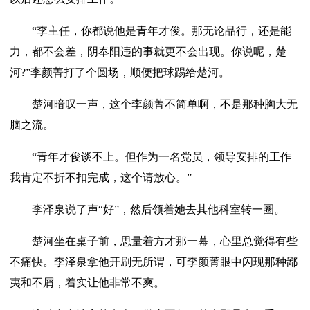
“李主任，你都说他是青年才俊。那无论品行，还是能
力，都不会差，阴奉阳违的事就更不会出现。你说呢，楚
河?”李颜菁打了个圆场，顺便把球踢给楚河。
楚河暗叹一声，这个李颜菁不简单啊，不是那种胸大无
脑之流。
“青年才俊谈不上。但作为一名党员，领导安排的工作
我肯定不折不扣完成，这个请放心。”
李泽泉说了声“好”，然后领着她去其他科室转一圈。
楚河坐在桌子前，思量着方才那一幕，心里总觉得有些
不痛快。李泽泉拿他开刷无所谓，可李颜菁眼中闪现那种鄙
夷和不屑，着实让他非常不爽。