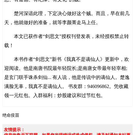
楚河深谙此理，下定决心做好这个贼。而且，早在前几
天，他就做好的准备，就等李颜菁走马上任。
本文已获作者“剑思文”授权刊登发表，未经授权禁止转
载！
本书作者“剑思文”新书《我真不是谪仙人》更新中，欢
迎阅读。他是南唐书院最年轻院长;是南唐女帝最年轻宰相;
是玄门联手诛杀剑仙... 有人说，他是传说中的谪仙人。楚逸
满脸无辜，我真不是谪仙人。 书友群：946096862。凭收藏
领一元红包。入群福利：炒股建议和过节红包。
绝命疫苗
友情提示：