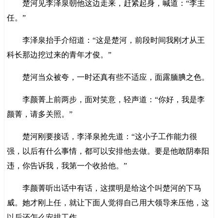
楚河见李泽泉朝他这边走来，赶紧起身，喊道：“李主
任。”
李泽泉抬手介绍道：“这是楚河，前段时间我刚才从王
科长那边挖过来的青年才俊。”
楚河当众被夸，一时还真有些不适应，面露腼腆之色。
李颜菁上前两步，面对笑意，轻声道：“你好，我是李
颜菁，请多关照。”
楚河刚要接话，李泽泉抢先道：“这小子工作能力很
强，以后有什么事情，都可以安排他去做。要是他敢阴奉阳
违，你告诉我，我第一个收拾他。”
李颜菁听出话中有话，这摆明是给这个叫楚河的下马
威。她才刚上任，就让下面人觉得自己用大领导来压他，这
以后还怎么安排工作。