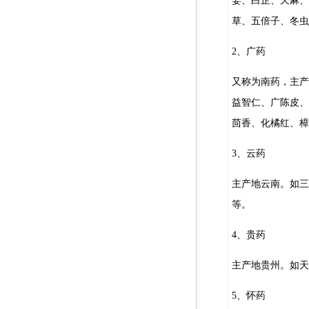
姜、白芷、天麻、
草、五倍子、冬虫
2、广药
又称为南药，主产
益智仁、广陈皮、
茴香、化橘红、樟
3、云药
主产地云南。如三
等。
4、贵药
主产地贵州。如天
5、怀药