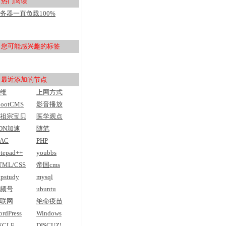
热门阅读
用户入门
务器一直负载100%
pu100%，然后网站打不开
您可能感兴趣的标签
最近添加的节点
维
上网方式
bootCMS
影音播放
祖宗宝贝
医学观点
DN加速
随笔
AC
PHP
tepad++
youbbs
TML/CSS
帝国cms
pstudy
mysql
频号
ubuntu
联网
绝命疫苗
rdPress
Windows
XCLE
DISCUZ!