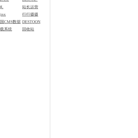
QL
站长运营
inx
行行摄摄
国CMS数据
DESTOON
典
载系统
回收站