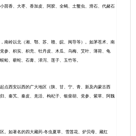
小茴香、大枣、香加皮、阿胶、全蝎、土鳖虫、滑石、代赭石
，南岭以北（湘、鄂、苏、赣、皖、闽导等）。如茅苍术、南
党参、枳实、枳壳、牡丹皮、木瓜、乌梅、艾叶、薄荷、龟
蜈蚣、蕲蛇、石膏、泽泻、莲子、玉竹等。
起点西安以西的广大地区（陕、甘、宁、青、新及内蒙古西
归、秦艽、秦皮、羌活、枸杞子、银柴胡、党参、紫草、阿魏
区。如著名的四大藏药-冬虫夏草、雪莲花、炉贝母、藏红