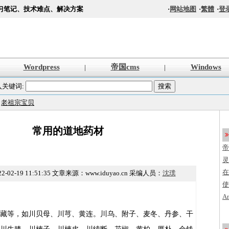
习笔记、技术难点、解决方案
·
网站地图
·
繁體
·
登
Wordpress
帝国cms
Windows
|
|
入关键词:
>
老祖宗宝贝
常用的道地药材
帝
s
灵
法
在
2-02-19 11:51:35
文章来源：www.iduyao.cn 采编人员：
沈璞
使
创
A
程
加
藏等，如川贝母、川芎、黄连。川乌、附子、麦冬、丹参、干
编