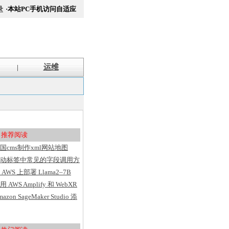
录
·本站PC手机访问自适应
运维
|
推荐阅读
国cms制作xml网站地图
itemap方法
动标签中常见的字段调用方
汇总
 AWS 上部署 Llama2–7B
用 AWS Amplify 和 WebXR
建具有用户洞察的 VR 应用
mazon SageMaker Studio 添
序
了基于 Web 的界面、代码
辑器、灵活的工作区并简化