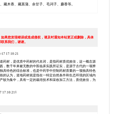
、藏木香、藏菖蒲、余甘子、毛诃子、麝香等。
，如果您发现错误或造成侵权，请及时通知本站更正或删除，具体
部联系我们，谢谢。
-17 17:10:21
道药材，是优质中药材的代名词，是指药材质优效佳，这一概念源
践，数千年来被无数的中医临床实践所证实，是源于古代的一项辨
独具特色的综合标准，也是中药学中控制药材质量的一项独具特色
俗的认为，道地药材就是指在一特定自然条件和生态环境的区域内
产较为集中，具有一定的栽培技术和采收加工方法，质优效佳，为
1
7 17:10:21