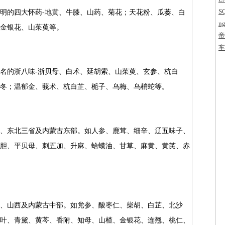
S
明的四大怀药-地黄、牛膝、山药、菊花；天花粉、瓜蒌、白
ng
金银花、山茱萸等。
帝
字
车
名的浙八味-浙贝母、白术、延胡索、山茱萸、玄参、杭白
冬；温郁金、莪术、杭白芷、栀子、乌梅、乌梢蛇等。
、东北三省及内蒙古东部。如人参、鹿茸、细辛、辽五味子、
胆、平贝母、刺五加、升麻、蛤蟆油、甘草、麻黄、黄芪、赤
、山西及内蒙古中部。如党参、酸枣仁、柴胡、白芷、北沙
叶、青黛、黄芩、香附、知母、山楂、金银花、连翘、桃仁、