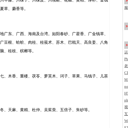
川牛膝、川楝子、川楝皮、川续断、花椒、黄柏、厚朴、金钱
了
服
夏草、麝香等。
c
地广东、广西、海南及台湾。如阳春砂、广藿香、广金钱草、
广豆根、蛤蚧、肉桂、桂莪术、苏木、巴戟天、高良姜、八角
脑、桂枝、槟榔等。
运
P
老
C
七、木香、重楼、茯苓、萝芙木、诃子、草果、马钱子、儿茶
M
no
H
ph
视
冬、天麻、黄精、杜仲、吴茱萸、五倍子、朱砂等。
互
Wo
E