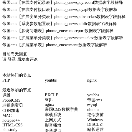
帝国cms【在线支付记录表】phome_enewspayrecord数据表字段解释
帝国cms【在线支付接口表】phome_enewspayapi数据表字段解释
帝国cms【扩展变量分类表】phome_enewspubvarclass数据表字段解释
帝国cms【系统参数配置表】phome_enewspublic数据表字段解释
帝国cms【多访问端表】phome_enewsmoreport数据表字段解释
帝国cms【扩展菜单分类表】phome_enewsmenuclass数据表字段解释
帝国cms【扩展菜单表】phome_enewsmenu数据表字段解释
目前尚无回复
请
登录
后发表评论
本站热门的节点
PHP
youbbs
nginx
最近添加的节点
EXCLE
youbbs
运维
SQL
帝国cms
PbootCMS
nginx
mysql
老祖宗宝贝
帝国CMS数据字典
ubuntu
CDN加速
车载系统
绝命疫苗
MAC
Windows
上网方式
notepad++
DISCUZ!
HTML/CSS
影音播放
站长运营
phpstudy
医学观点