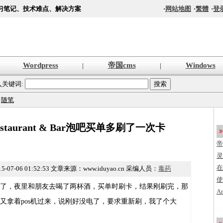
习笔记、技术难点、解决方案
·
网站地图
·
繁體
·
登
Wordpress
帝国cms
Windows
|
|
入关键词:
>
随笔
Restaurant & Bar泡吧买单多刷了一次卡
帝
s
灵
法
在
5-07-06 01:52:53
文章来源：www.iduyao.cn 采编人员：
毒药
使
了，夜里和朋友去喝了两杯酒，买单时刷卡，结果刚刷完，那
创
A
又拿着pos机过来，说刚好没电了，要求重新刷，我了个大
程
加
编