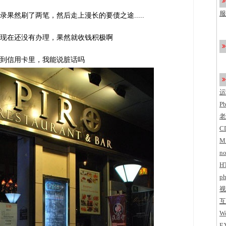
了
服
果然刷了两笔，然后走上漫长的要债之途.....
c
现在还没有办理，果然就收钱积极啊
到信用卡里，我能说脏话吗
运
P
老
C
M
no
H
ph
视
互
Wo
E