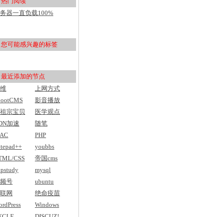
热门阅读
用户入门
务器一直负载100%
pu100%，然后网站打不开
您可能感兴趣的标签
最近添加的节点
维
上网方式
bootCMS
影音播放
祖宗宝贝
医学观点
DN加速
随笔
AC
PHP
tepad++
youbbs
TML/CSS
帝国cms
pstudy
mysql
频号
ubuntu
联网
绝命疫苗
rdPress
Windows
XCLE
DISCUZ!