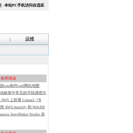
录
·本站PC手机访问自适应
运维
|
推荐阅读
国cms制作xml网站地图
itemap方法
动标签中常见的字段调用方
汇总
 AWS 上部署 Llama2–7B
用 AWS Amplify 和 WebXR
建具有用户洞察的 VR 应用
mazon SageMaker Studio 添
序
了基于 Web 的界面、代码
辑器、灵活的工作区并简化