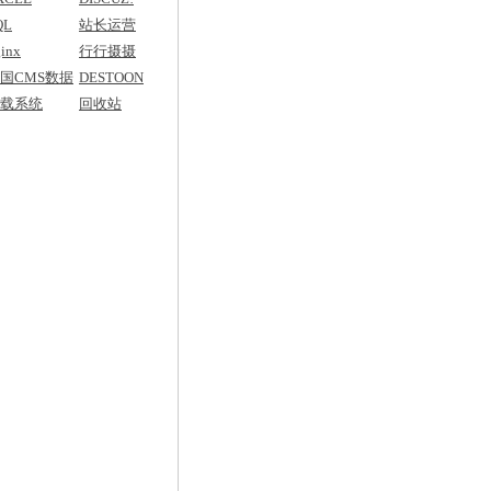
QL
站长运营
inx
行行摄摄
国CMS数据
DESTOON
典
载系统
回收站