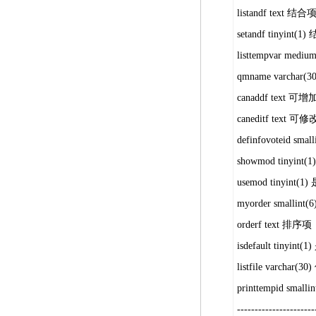
listandf text 结合
setandf tiny
listtempvar med
qmname varchar
canaddf text 可
caneditf text 可
definfovoteid s
showmod tin
usemod tinyi
myorder smallint
orderf text 排序项
isdefault tin
listfile varcha
printtempid smal
----------------------