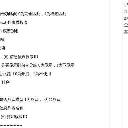
E
项
S
int(1) 结合项匹配 0为完全匹配，1为模糊匹配
ng
iumtext 列表模板项
帝
(30) 模型别名
字
车
增加项
修改项
mallint(6) 信息预设投票ID
yint(1) 是否显示到前台导航 0为显示，1为不显示
nt(1) 是否启用 0为开启，1为不使用
(6) 排序
yint(1) 是否默认模型 1为默认，0为非默认
r(30) 信息列表名称
lint(6) 打印模板ID
----------------