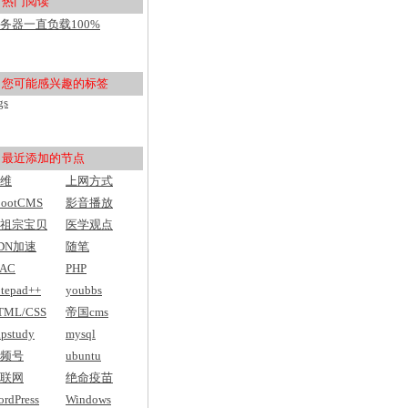
热门阅读
用户入门
务器一直负载100%
pu100%，然后网站打不开
您可能感兴趣的标签
gs
最近添加的节点
维
上网方式
bootCMS
影音播放
祖宗宝贝
医学观点
DN加速
随笔
AC
PHP
tepad++
youbbs
TML/CSS
帝国cms
pstudy
mysql
频号
ubuntu
联网
绝命疫苗
rdPress
Windows