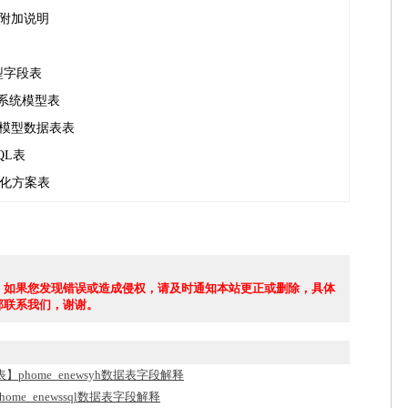
 附加说明
 模型字段表
od 系统模型表
ble 模型数据表表
SQL表
h 优化方案表
，如果您发现错误或造成侵权，请及时通知本站更正或删除，具体
部联系我们，谢谢。
】phome_enewsyh数据表字段解释
home_enewssql数据表字段解释