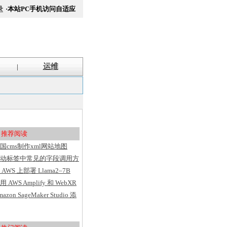
录
·本站PC手机访问自适应
运维
|
推荐阅读
国cms制作xml网站地图
itemap方法
动标签中常见的字段调用方
汇总
 AWS 上部署 Llama2–7B
用 AWS Amplify 和 WebXR
建具有用户洞察的 VR 应用
mazon SageMaker Studio 添
序
了基于 Web 的界面、代码
辑器、灵活的工作区并简化