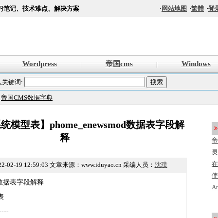
习笔记、技术难点、解决方案
·
网站地图
·
繁體
·
登
Wordpress
帝国cms
Windows
|
|
入关键词:
>
帝国CMS数据字典
统模型表】phome_enewsmod数据表字段解
释
帝
s
灵
法
在
2-02-19 12:59:03
文章来源：www.iduyao.cn 采编人员：
沈璞
使
mod数据表字段解释
创
A
表
程
加
编
----