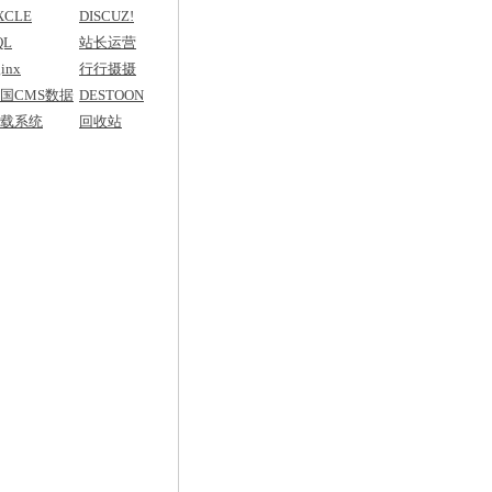
XCLE
DISCUZ!
QL
站长运营
inx
行行摄摄
国CMS数据
DESTOON
典
载系统
回收站