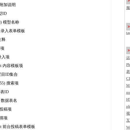
了
 附加说明
服
模型ID
c
100) 模型名称
ext 录入表单模板
ta
 注释
采集项
t 录入项
运
P
text 内容模板项
老
终极栏目ID集合
C
r(255) 搜索项
M
数据表ID
no
H
60) 数据表名
ph
xt 投稿项
视
 必填项
互
mtext 前台投稿表单模板
Wo