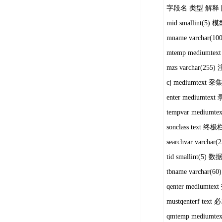
字段名 类型 解释
mid smallint(5) 
mname varchar(
mtemp mediumt
mzs varchar(255)
cj mediumtext 
enter mediumtex
tempvar medium
sonclass text 
searchvar varcha
tid smallint(5) 
tbname varchar(
qenter mediumte
mustqenterf text
qmtemp mediu