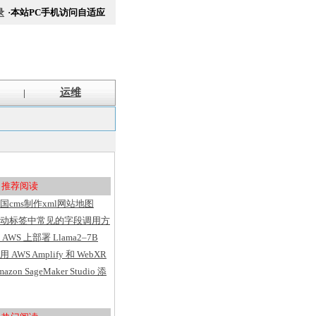
录
·本站PC手机访问自适应
运维
|
推荐阅读
国cms制作xml网站地图
itemap方法
动标签中常见的字段调用方
汇总
 AWS 上部署 Llama2–7B
用 AWS Amplify 和 WebXR
建具有用户洞察的 VR 应用
mazon SageMaker Studio 添
序
了基于 Web 的界面、代码
辑器、灵活的工作区并简化