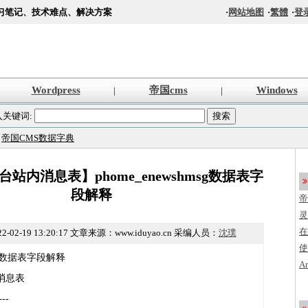
习笔记、技术难点、解决方案
·
网站地图
·
繁體
·
登
Wordpress
帝国cms
Windows
|
|
入关键词:
>
帝国CMS数据字典
台站内消息表】phome_enewshmsg数据表字
段解释
帝
s
灵
法
在
2-02-19 13:20:17
文章来源：www.iduyao.cn 采编人员：
沈璞
使
hmsg数据表字段解释
创
A
消息表
程
加
编
---