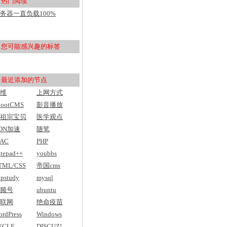
热门阅读
用户入门
务器一直负载100%
pu100%，然后网站打不开
您可能感兴趣的标签
最近添加的节点
维
上网方式
bootCMS
影音播放
祖宗宝贝
医学观点
DN加速
随笔
AC
PHP
tepad++
youbbs
TML/CSS
帝国cms
pstudy
mysql
频号
ubuntu
联网
绝命疫苗
rdPress
Windows
XCLE
DISCUZ!