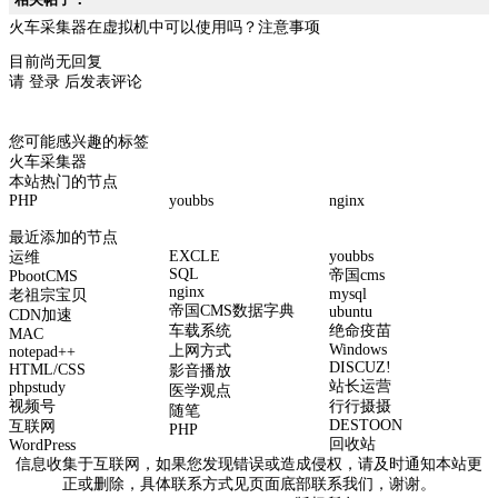
火车采集器在虚拟机中可以使用吗？注意事项
目前尚无回复
请
登录
后发表评论
您可能感兴趣的标签
火车采集器
本站热门的节点
PHP
youbbs
nginx
最近添加的节点
EXCLE
youbbs
运维
SQL
帝国cms
PbootCMS
nginx
mysql
老祖宗宝贝
帝国CMS数据字典
ubuntu
CDN加速
车载系统
绝命疫苗
MAC
Windows
上网方式
notepad++
DISCUZ!
HTML/CSS
影音播放
站长运营
phpstudy
医学观点
视频号
行行摄摄
随笔
DESTOON
互联网
PHP
回收站
WordPress
信息收集于互联网，如果您发现错误或造成侵权，请及时通知本站更
正或删除，具体联系方式见页面底部联系我们，谢谢。