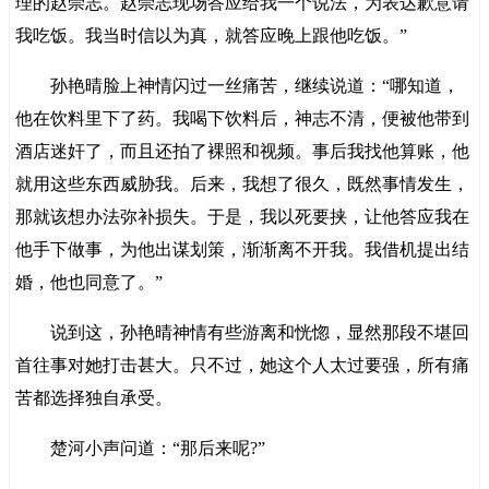
理的赵崇志。赵崇志现场答应给我一个说法，为表达歉意请
我吃饭。我当时信以为真，就答应晚上跟他吃饭。”
孙艳晴脸上神情闪过一丝痛苦，继续说道：“哪知道，
他在饮料里下了药。我喝下饮料后，神志不清，便被他带到
酒店迷奸了，而且还拍了裸照和视频。事后我找他算账，他
就用这些东西威胁我。后来，我想了很久，既然事情发生，
那就该想办法弥补损失。于是，我以死要挟，让他答应我在
他手下做事，为他出谋划策，渐渐离不开我。我借机提出结
婚，他也同意了。”
说到这，孙艳晴神情有些游离和恍惚，显然那段不堪回
首往事对她打击甚大。只不过，她这个人太过要强，所有痛
苦都选择独自承受。
楚河小声问道：“那后来呢?”