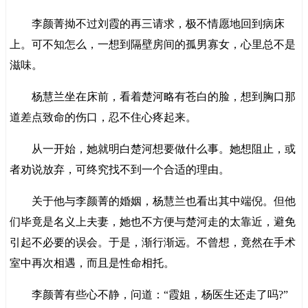
李颜菁拗不过刘霞的再三请求，极不情愿地回到病床
上。可不知怎么，一想到隔壁房间的孤男寡女，心里总不是
滋味。
杨慧兰坐在床前，看着楚河略有苍白的脸，想到胸口那
道差点致命的伤口，忍不住心疼起来。
从一开始，她就明白楚河想要做什么事。她想阻止，或
者劝说放弃，可终究找不到一个合适的理由。
关于他与李颜菁的婚姻，杨慧兰也看出其中端倪。但他
们毕竟是名义上夫妻，她也不方便与楚河走的太靠近，避免
引起不必要的误会。于是，渐行渐远。不曾想，竟然在手术
室中再次相遇，而且是性命相托。
李颜菁有些心不静，问道：“霞姐，杨医生还走了吗?”