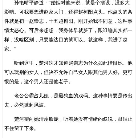
孙艳晴平静道：“婚姻对他来说，就是个摆设，没多大
影响。可我要想进赵家大门，还得赵树阳点头。他点头的条
件就是初一赵崇志，十五赵树阳。刚开始我不同意，这种事
情太恶心。可后来想想，我身体早就脏了，跟谁睡其实都一
样，没啥区别，只要能达目的就可以。就这样，我进了赵
家。”
听到这里，楚河这才知道赵崇志为什么如此憎恨她。他
可以玩别的女人，但决不允许自己女人跟其他男人好。更可
恨的是，这个男人还是他老子。
老公公霸占儿媳，是最狗血的戏码。这种事情要是传出
去，必然掀起风波。
楚河望向她清瘦脸庞，听着她没有情绪的叙说，眼泪止
不住留了下来。