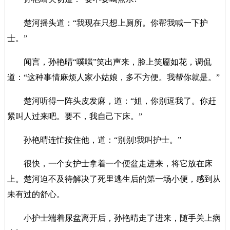
楚河摇头道：“我现在只想上厕所。你帮我喊一下护
士。”
闻言，孙艳晴“噗嗤”笑出声来，脸上笑靥如花，调侃
道：“这种事情麻烦人家小姑娘，多不方便。我帮你就是。”
楚河听得一阵头皮发麻，道：“姐，你别逗我了。你赶
紧叫人过来吧。要不，我自己下床。”
孙艳晴连忙按住他，道：“别别!我叫护士。”
很快，一个女护士拿着一个便盆走进来，将它放在床
上。楚河迫不及待解决了死里逃生后的第一场小便，感到从
未有过的舒心。
小护士端着尿盆离开后，孙艳晴走了进来，随手关上病