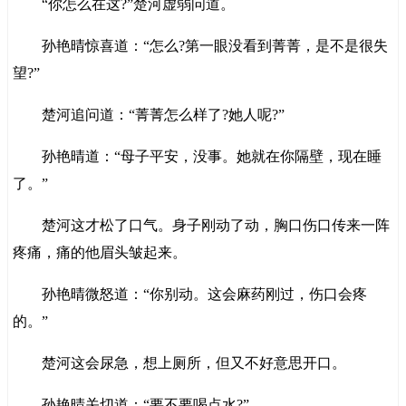
“你怎么在这?”楚河虚弱问道。
孙艳晴惊喜道：“怎么?第一眼没看到菁菁，是不是很失
望?”
楚河追问道：“菁菁怎么样了?她人呢?”
孙艳晴道：“母子平安，没事。她就在你隔壁，现在睡
了。”
楚河这才松了口气。身子刚动了动，胸口伤口传来一阵
疼痛，痛的他眉头皱起来。
孙艳晴微怒道：“你别动。这会麻药刚过，伤口会疼
的。”
楚河这会尿急，想上厕所，但又不好意思开口。
孙艳晴关切道：“要不要喝点水?”