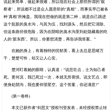
说起来简单，做起来很难，所以现在社会上那些所谓的‘观
察者’，所说都不过是众人愿意听的“真相”，而事实早已被各
种‘真相’所掩盖。我现在想做的就是第二种，就是自己跳进
这个肮脏的臭水沟，与其为伍，找到源头，然后把它清除。
但这条路径很危险，因为在阴暗的臭水沟里到处隐藏着的吃
人的‘脏东西’。所以，你要想清楚，再告诉我答案。”
在她的身上，有着独特的忧郁美，看上去总是思绪万
千，楚楚可怜，却又让人心安。
楚河盯着她的眼睛，认真道：“说悲壮点，士为知己者
死。更何况，我已死过一次，本就无所畏惧。说文艺点，即
便身处阴沟，我也要仰望星空。这个答案，你还满意?”
(第一卷终)
本文已获作者“剑思文”授权刊登发表，未经授权禁止转