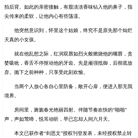
拍后背。如此的亲密接触，有股淡淡香味钻入他的鼻子，指
尖传来的柔软，让他内心有些荡漾。
他突然意识到，怀里这个姑娘，终究不是原先那个灿烂
天真的小女孩。
就在他乱想之际，红润双唇如烈火般燃烧他的嘴唇，贪
婪吸吮，香舌不停抠动他的牙齿。先是顽强抵御，后彻底放
弃。抛下之前种种，只享受此刻欢愉。
当两个人放心各自心里防备，敞开心扉，便进入那无我
境界。
房间里，旖旎春光艳丽四射。伴随节奏欢快的“啪啪”
声，声如莺啼，悦耳动听，早已忘却人间六月天。
本文已获作者“剑思文”授权刊登发表，未经授权禁止转