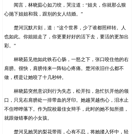
闻言，林晓茹心如刀绞，哭泣道：“姐夫，你就那么狠
心抛下姐姐和我，跟别的女人结婚。”
楚河沉默片刻，道：“这个世界，少了谁都照样转。人
也如此。你姐姐走了，你更要好好的活下去，要活的更加出
彩。”
林晓茹见他如此铁石心肠，一怒之下，张口咬住他的右
肩膀。很快，肩膀传来一阵钻心疼痛。楚河依旧什么都不
做，楞是让她咬了十几秒钟。
林晓茹突然意识到行为失态，松开扣，急忙扒开他的领
口，只见右肩膀处一排带血的牙印。她越哭越伤心，泪水止
不住哗哗落下。作为院校最佳女辩手，此时的她不知所措，
就跟做错事的小女孩。
楚河见她哭的梨花带雨，心有不忍，将她搂入怀中，轻