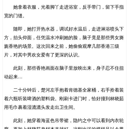
她拿着衣服，光着脚丫走进浴室，反手带门，留下手指
宽的门缝。
随即，她打开热水器，调试好水温后，走进淋浴喷头下
方，抬头仰面，任凭温水冲刷她的脸，脑子竟是那些男女旖
旎香艳的场景。这次回来之前，她偷偷观摩几部香港三级
片，对其中男欢女爱有了更深的认识。
此刻，那些香艳画面在脑子里放映出来，身子忍不住扭
动起来…
二十分钟后，楚河左手抱着肯德基全家桶，右手拎着装
着六瓶听装啤酒的塑料袋。刚刷卡进门时，恰好撞到林晓茹
用毛巾裹着湿漉漉头发走出卫生间。
此刻，她穿着海蓝色吊带裙，隐约之中可以看到内衣轮