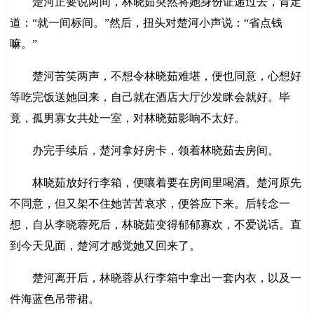
楚河正要说两间，林晓茹突然将她身份证递过去，肯定
道：“就一间标间。”然后，扭头对楚河小声说：“省点钱
嘛。”
楚河苦笑两声，不想令林晓茹难堪，便也同意，心想好
等吃完饭送她回来，自己就在酒店大厅沙发眯会就好。毕
竟，孤男寡女共处一室，对林晓茹影响不太好。
办完手续后，楚河拿好房卡，领着林晓茹去房间。
林晓茹放好行李箱，便嚷着要在房间里喝酒。楚河原先
不同意，但又架不住她苦苦哀求，便答应下来。后转念一
想，自从李晓蓉死后，林晓茹变得郁郁寡欢，不爱说话。直
到今天见面，楚河才感觉她又回来了。
楚河离开后，林晓蓉从行李箱中拿出一套内衣，以及一
件海蓝色吊带裙。