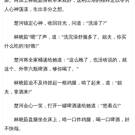
廓。再加上林晓茹身材本来就好，这刚出浴的模样足以令男
人心神荡漾，生出非分之想。
楚河镇定心神，收回目光，问道：“洗澡了?”
林晓茹“嗯”了声，道：“洗完澡舒服多了。姐夫，你买
什么吃的?好饿!”
楚河将全家桶递给她道：“这么晚了，也没啥说的，就
这个。外带六瓶啤酒，够你喝了。”
林晓茹迫不及待抓起一根鸡腿，啃了起来，道：“姐
夫，拿酒来!”
楚河会心一笑，打开一罐啤酒递给她道：“悠着点!”
林晓茹盘腿坐在床上，啃一口炸鸡腿，喝一口啤酒，好
不快哉。