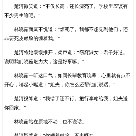
楚河微笑道：“不仅长高，还长漂亮了。学校里应该有
不少男生追吧。”
林晓茹面露不悦道：“烦死了。我都不想见到他们，还
非要死皮赖脸的缠着我。”
楚河将她缓缓推开，柔声道：“窈窕淑女，君子好逑。
说明我们晓茹魅力大，这是好事嘛。”
林晓茹一听这口气，如同长辈教育晚辈，心里就有点不
开心，嘟起小嘴道：“姐夫，你怎么还帮他们说话。”
楚河投降道：“我错了还不行。把行李箱给我，姐夫送
你回家。”
林晓茹站在原地不动，也不说话。
楚河疑惑道：“你楞着做啥，不走呀?”