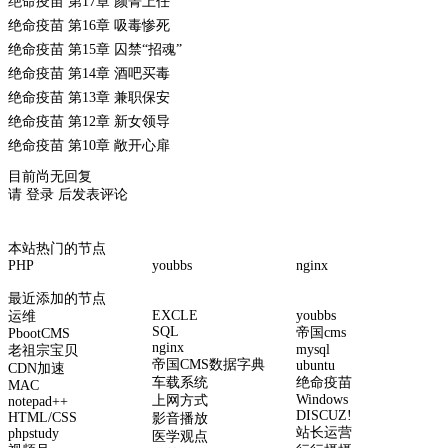
绝命疫苗 第17章 颜菁上任
绝命疫苗 第16章 吸毒惨死
绝命疫苗 第15章 囚禁“招魂”
绝命疫苗 第14章 酒吧买毒
绝命疫苗 第13章 兼职保安
绝命疫苗 第12章 新女领导
绝命疫苗 第10章 敞开心扉
目前尚无回复
请
登录
后发表评论
本站热门的节点
PHP
youbbs
nginx
最近添加的节点
EXCLE
youbbs
运维
SQL
帝国cms
PbootCMS
nginx
mysql
老祖宗宝贝
帝国CMS数据字典
ubuntu
CDN加速
车载系统
绝命疫苗
MAC
Windows
上网方式
notepad++
DISCUZ!
HTML/CSS
影音播放
站长运营
phpstudy
医学观点